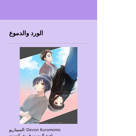
الورد والدموع
السيناريو: Devon Kuromomo
لعبة الرسم: فريق كومينو