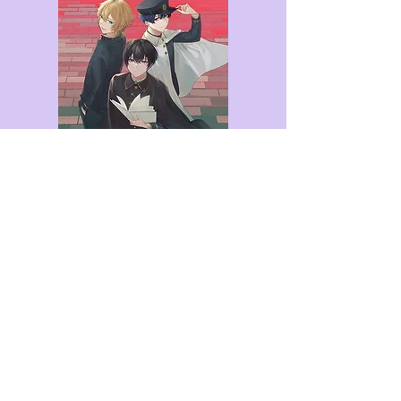
السيناريو: Devon Kuromomo
لعبة الرسم: فريق كومينو
بطل الرواية يكافح مع جنسهم. وإدراكًا
أنهم في حالة حب مع صديقهم المقرب
Haruto ، قرر البطل العمل في Rose &
Tears ليكونوا صادقين بشأن هويتهم ،
وإيجاد عائلة هناك تساعدهم في اكتشاف
هويتهم.