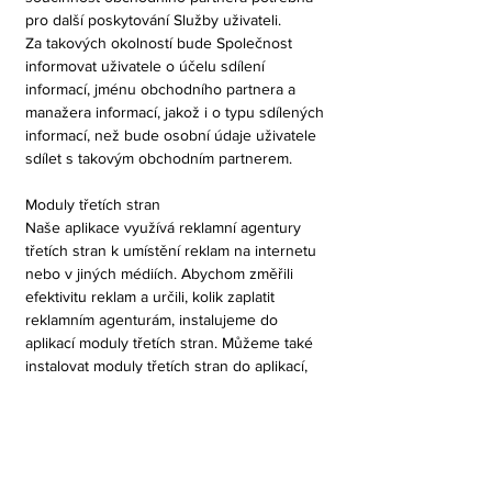
pro další poskytování Služby uživateli.
Za takových okolností bude Společnost
informovat uživatele o účelu sdílení
informací, jménu obchodního partnera a
manažera informací, jakož i o typu sdílených
informací, než bude osobní údaje uživatele
sdílet s takovým obchodním partnerem.
Moduly třetích stran
Naše aplikace využívá reklamní agentury
třetích stran k umístění reklam na internetu
nebo v jiných médiích. Abychom změřili
efektivitu reklam a určili, kolik zaplatit
reklamním agenturám, instalujeme do
aplikací moduly třetích stran. Můžeme také
instalovat moduly třetích stran do aplikací,
abychom nám pomohli porozumět tomu, jak
se služba používá. Podrobnosti o aplikacích,
do kterých nainstaluje moduly třetích stran,
si můžete prohlédnout
zde.