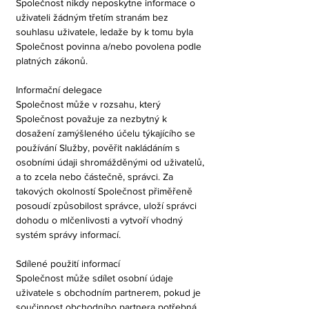
Společnost nikdy neposkytne informace o
uživateli žádným třetím stranám bez
souhlasu uživatele, ledaže by k tomu byla
Společnost povinna a/nebo povolena podle
platných zákonů.
Informační delegace
Společnost může v rozsahu, který
Společnost považuje za nezbytný k
dosažení zamýšleného účelu týkajícího se
používání Služby, pověřit nakládáním s
osobními údaji shromážděnými od uživatelů,
a to zcela nebo částečně, správci. Za
takových okolností Společnost přiměřeně
posoudí způsobilost správce, uloží správci
dohodu o mlčenlivosti a vytvoří vhodný
systém správy informací.
Sdílené použití informací
Společnost může sdílet osobní údaje
uživatele s obchodním partnerem, pokud je
součinnost obchodního partnera potřebná