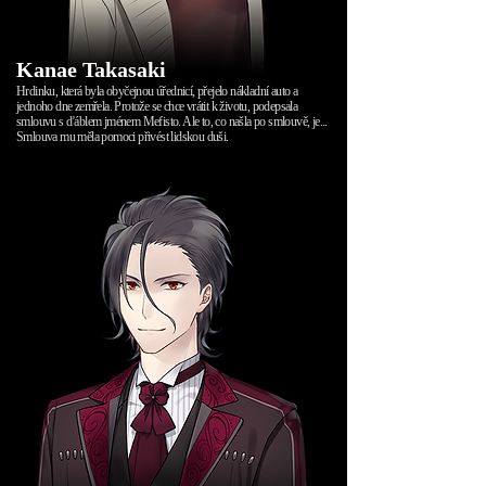
Kanae Takasaki
Hrdinku, která byla obyčejnou úřednicí, přejelo nákladní auto a
jednoho dne zemřela. Protože se chce vrátit k životu, podepsala
smlouvu s ďáblem jménem Mefisto. Ale to, co našla po smlouvě, je...
Smlouva mu měla pomoci přivést lidskou duši.