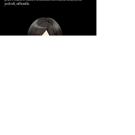
podvedl, otěhotněla.
Yamaguchi Mari
Žena, která zjistila, že ji její manžel podvádí, poté, co porodila dítě a žila
se zaměřením na své dítě.