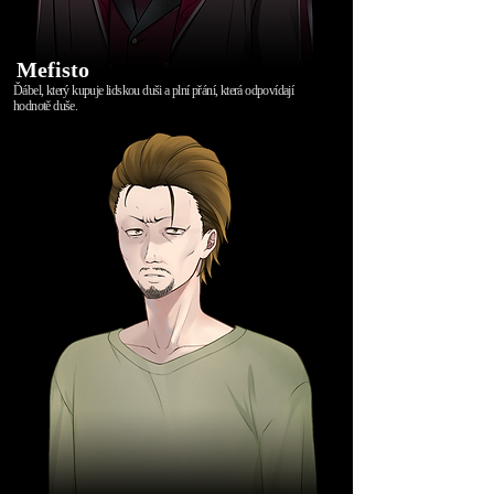
Mefisto
Ďábel, který kupuje lidskou duši a plní přání, která odpovídají
hodnotě duše.