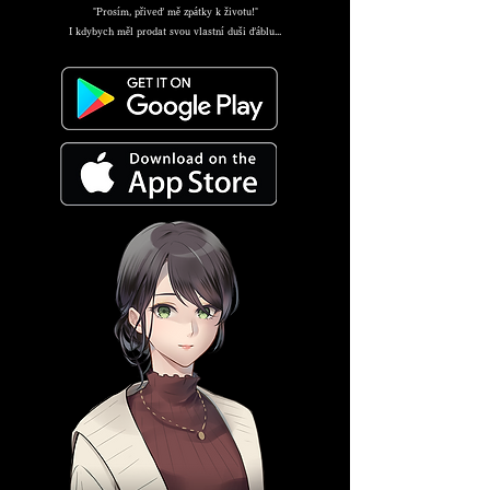
"Prosím, přiveď mě zpátky k životu!"
I kdybych měl prodat svou vlastní duši ďáblu...