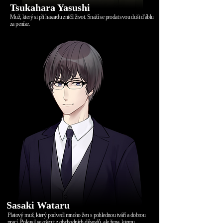
Tsukahara Yasushi
Muž, který si při hazardu zničil život. Snaží se prodat svou duši ďáblu
za peníze.
Sasaki Wataru
Platový muž, který podvedl mnoho žen s pohlednou tváří a dobrou
prací. Pokusil se oženit z obchodních důvodů, ale žena, kterou