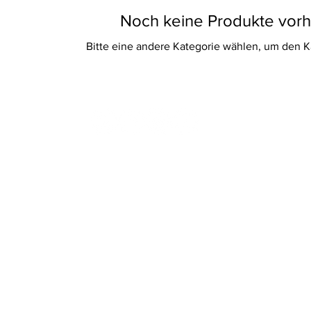
Noch keine Produkte vor
Bitte eine andere Kategorie wählen, um den K
of service
Privacy policy
Contact us
特定商取
ⓒ COMINO Inc. & Interest LLC. & guruguru All Rights Reserved.