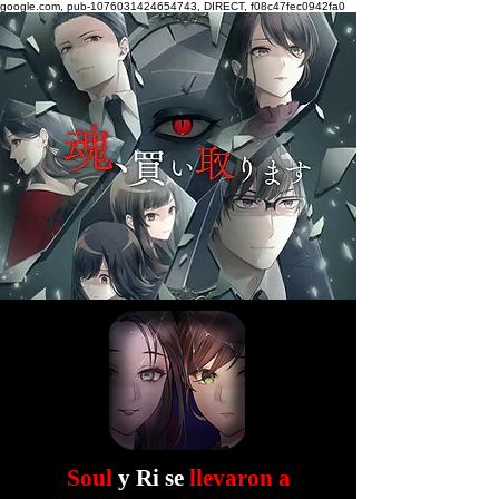
google.com, pub-1076031424654743, DIRECT, f08c47fec0942fa0
Soul
y Ri se
llevaron a