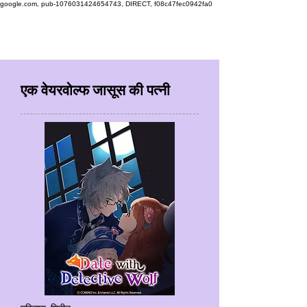
google.com, pub-1076031424654743, DIRECT, f08c47fec0942fa0
एक वेयरवोल्फ जासूस की पत्नी