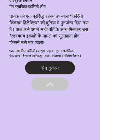
परिदृश्य: शिरीन
गेम ग्राफिक:कॉमिनो टीम
नायक को एक प्रसिद्ध रहस्य उपन्यास "किरिनो
किंगडम डिटेक्टिव" की दुनिया में पुनर्जन्म दिया गया
है। अब, उसे अपने भावी पति के साथ मिलकर उस
"रहस्यमय इकाई" के मामले को सुलझाना होगा
जिसने उसे मार डाला!
प्यार।रोमांटिक कॉमेडी।जासूस।रहस्य।गुप्त।अलौकिक।
वेयरवोल्फ।वैम्पायर।कॉस्ट्यूम ड्रामा।फंतासी।लोलिता फैशन।
सेब दुकान