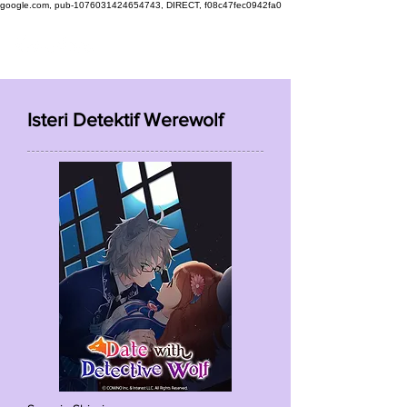
google.com, pub-1076031424654743, DIRECT, f08c47fec0942fa0
Isteri Detektif Werewolf