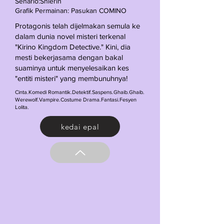
Senario:Shierin
Grafik Permainan: Pasukan COMINO
Protagonis telah dijelmakan semula ke
dalam dunia novel misteri terkenal
"Kirino Kingdom Detective." Kini, dia
mesti bekerjasama dengan bakal
suaminya untuk menyelesaikan kes
"entiti misteri" yang membunuhnya!
Cinta.Komedi Romantik.Detektif.Saspens.Ghaib.Ghaib.
Werewolf.Vampire.Costume Drama.Fantasi.Fesyen
Lolita.
kedai epal