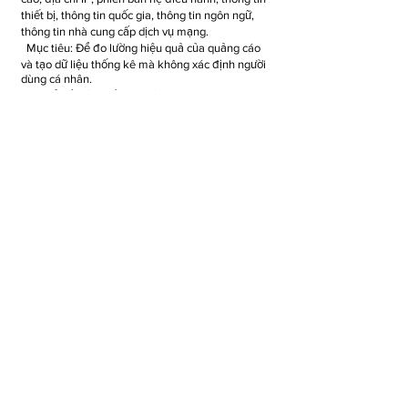
thiết bị, thông tin quốc gia, thông tin ngôn ngữ,
thông tin nhà cung cấp dịch vụ mạng.
Mục tiêu: Để đo lường hiệu quả của quảng cáo
và tạo dữ liệu thống kê mà không xác định người
dùng cá nhân.
Chia sẻ với bên thứ ba: Không
・ SDK theo dõi nhóm dành cho Android
Nhà điều hành:
Adways tương tác, Inc.
Thông tin chi tiết Thu được: ID quảng cáo, địa chỉ
IP, phiên bản hệ điều hành, thông tin thiết bị,
thông tin quốc gia, thông tin ngôn ngữ, thông tin
nhà cung cấp dịch vụ mạng.
Mục tiêu: Để đo lường hiệu quả của quảng cáo
và tạo dữ liệu thống kê mà không xác định người
dùng cá nhân.
Chia sẻ với bên thứ ba: Không
・ Facebook SDK dành cho iOS
Nhà điều hành:
Facebook Inc.
Thông tin chi tiết Thu được: Số nhận dạng quảng
cáo, thông tin hướng dẫn rõ ràng, thông tin cấp rõ
ràng, Mua hàng, thông tin đăng nhập, thông tin
cài đặt.
Mục tiêu: Để đo lường hiệu quả của quảng cáo