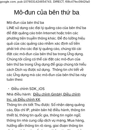
google.com, pub-1076031424654743, DIRECT, f08c47fec0942fa0
Mô-đun của bên thứ ba
Mô-đun của bên thứ ba
LINE sử dụng các đại lý quảng cáo của bên thứ ba
để đặt quảng cáo trên Internet hoặc trên các
phương tiện truyền thông khác. Để đo lường hiệu
quả của các quảng cáo nhằm xác định số tiền
phải trả cho các đại lý quảng cáo, chúng tôi cài
đặt các mô-đun của bên thứ ba trong Ứng dụng.
Chúng tôi cũng có thể cài đặt các mô-đun của
bên thứ ba trong Ứng dụng để giúp chúng tôi hiểu
cách Dịch vụ được sử dụng.
Thông tin chi tiết về
các Ứng dụng mà các mô-đun của bên thứ ba này
tuân theo:
・ Điều chỉnh SDK_iOS
Nhà điều hành:
Điều chỉnh GmbH, Điều chỉnh
Inc. và Điều chỉnh KK
Thông tin chi tiết Thu được: Số nhận dạng quảng
cáo, Địa chỉ IP, phiên bản hệ điều hành, thông tin
thiết bị, thông tin quốc gia, thông tin ngôn ngữ,
thông tin nhà cung cấp dịch vụ mạng, Mua hàng,
hướng dẫn thông tin rõ ràng, giai đoạn thông tin