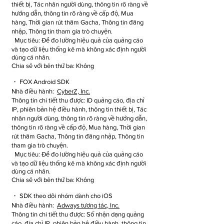
thiết bị, Tác nhân người dùng, thông tin rõ ràng về
hướng dẫn, thông tin rõ ràng về cấp độ, Mua
hàng, Thời gian rút thăm Gacha, Thông tin đăng
nhập, Thông tin tham gia trò chuyện.
Mục tiêu: Để đo lường hiệu quả của quảng cáo
và tạo dữ liệu thống kê mà không xác định người
dùng cá nhân.
Chia sẻ với bên thứ ba: Không
・ FOX Android SDK
Nhà điều hành:
CyberZ, Inc.
Thông tin chi tiết thu được: ID quảng cáo, địa chỉ
IP, phiên bản hệ điều hành, thông tin thiết bị, Tác
nhân người dùng, thông tin rõ ràng về hướng dẫn,
thông tin rõ ràng về cấp độ, Mua hàng, Thời gian
rút thăm Gacha, Thông tin đăng nhập, Thông tin
tham gia trò chuyện.
Mục tiêu: Để đo lường hiệu quả của quảng cáo
và tạo dữ liệu thống kê mà không xác định người
dùng cá nhân.
Chia sẻ với bên thứ ba: Không
・ SDK theo dõi nhóm dành cho iOS
Nhà điều hành:
Adways tương tác, Inc.
Thông tin chi tiết thu được: Số nhận dạng quảng
cáo, địa chỉ IP, phiên bản hệ điều hành, thông tin