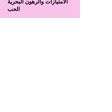
الامتيازات والرهون البحرية
الحب
السيناريو: أكيكو إينو
لعبة الرسم: فريق كومينو
يأتي بطل الرواية عبر سحقها في المدرسة