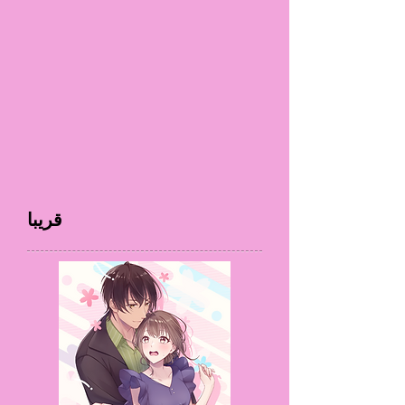
قريبا