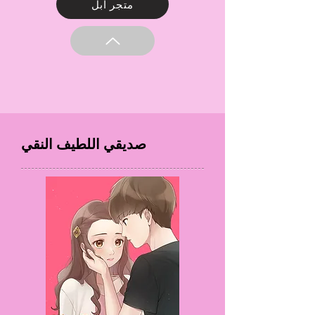
متجر آبل
صديقي اللطيف النقي