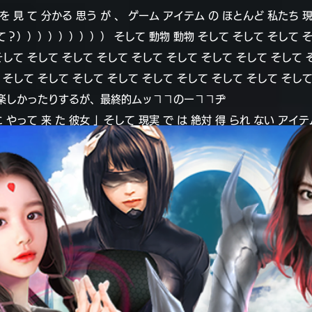
 見 て 分かる 思う が 、 ゲーム アイテム の ほとんど 私たち 現
して？））））））））） そして 動物 動物 そして そして そして 
そして そして そして そして そして そして そして そして そして 
 そして そして そして そして そして そして そして そして そして
楽しかったりするが、最終的ムッヿヿのーヿヿヂ
に やって 来 た 彼女 」そして 現実 で は 絶対 得 られ ない アイテム 
られ られ られ られ られ られ られ られ られ られ られ られ られ 
れ られ られ られ られ られ られ られ られ られ られ られ
するゲーム、それが「ファンドムシームムシ