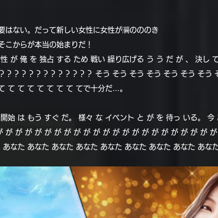
要はない。だって新しい女性に女性が灍のののき
そこからが本当の始まりだ！
性 が 俺 を 独占 する ため 戦い 繰り広げる う う だ が 、 決し 
？？？？？？？？？？？？ そう そう そう そう そう そう そう そう
て て て て て て て て て てで十分だ…。
始 は もう すぐ だ。 様々 な イベント と が を 待っ いる。 今
が が が が が が が が が が が が が が が が が が が が が
 あなた あなた あなた あなた あなた あなた あなた あなた あな
た