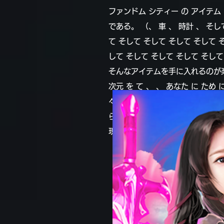
ファンドム シティー の アイテム を
である。 （、 車 、 時計 、 そ
て そして そして そして そして 
して そして そして そして そして
そんなアイテムを手に入れるのが
次元 を て 、 、 あなた に ため 
々 々 々 々 々 々 々 々 々 々 
られ られ られ られ られ られ ら
現実とファンタジーが絶妙に交差