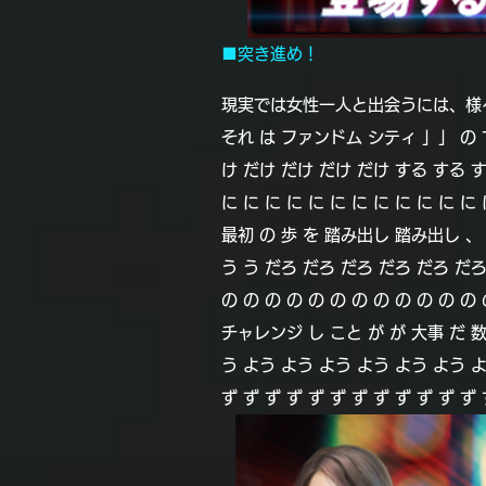
■突き進め！
現実では女性一人と出会うには、様
それ は ファンドム シティ 」」 の 
け だけ だけ だけ だけ する する 
に に に に に に に に に に に に 
最初 の 歩 を 踏み出し 踏み出し 、 
う う だろ だろ だろ だろ だろ だろ
の の の の の の の の の の の の 
チャレンジ し こと が が 大事 だ 数
う よう よう よう よう よう よう よう
ず ず ず ず ず ず ず ず ず ず ず ず 