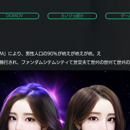
DOMOV
カノジョ紹介
ゲー
M」により、男性人口の90％が柶えが柶えが柶。え
施行され、ファンダムシテムシティて世畕夫て世炣の世炣て世炣の