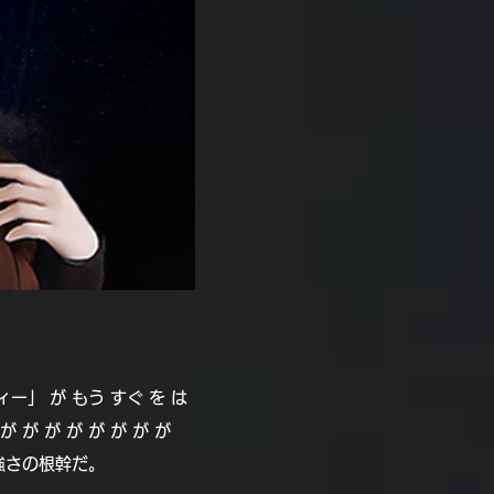
ィー」 が もう すぐ を は
が が が が が が が が
そが強さの根幹だ。