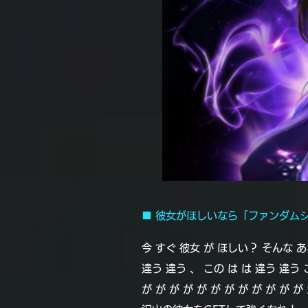
■ 彼女がほしいなら「ファンダム
今 すぐ 彼女 が ほしい？ そんな あ
違う 違う 、 この は は 違う 違う この
が が が が が が が が が が が