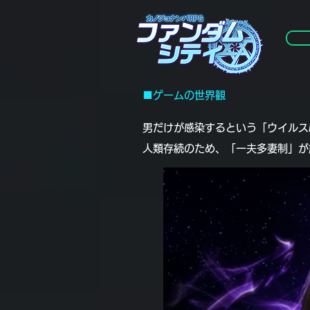
google.com, pub-1076031424654743, DIRECT, f08c47fec0942fa0
■ゲームの世界観
男だけが感染するという「ウイルス
人類存続のため、「一夫多妻制」が