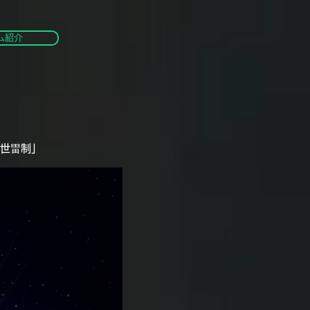
ム紹介
世畕制」