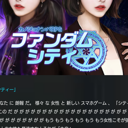
シティー」
なた に 朗報 だ。 様々 な 女性 と 新しい スマホゲーム 、 「シテ
 だ が が が が が が が が が が が が が が が が が が が が 
 が が が が が が が が が もう もう もう もう もう もう女性こ