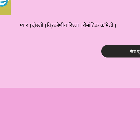
प्यार।दोस्ती।त्रिकोणीय रिश्ता।रोमांटिक कॉमेडी।
सेब द