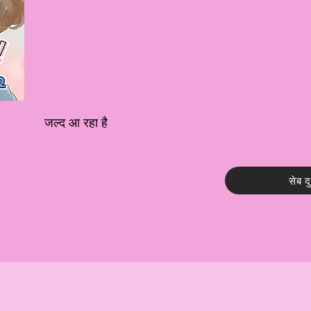
जल्द आ रहा है
सेब द