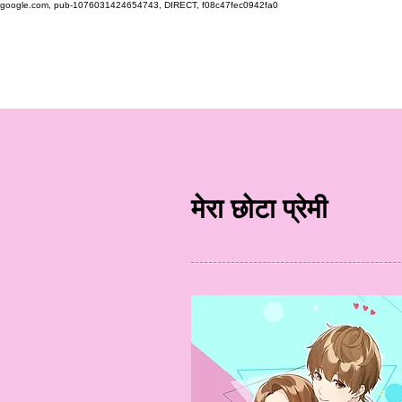
google.com, pub-1076031424654743, DIRECT, f08c47fec0942fa0
मेरा छोटा प्रेमी