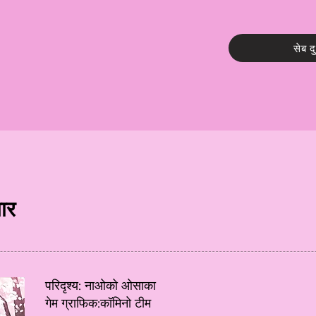
सेब द
यार
परिदृश्य: नाओको ओसाका
गेम ग्राफिक:कॉमिनो टीम