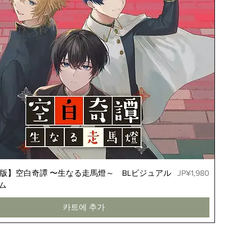
가격
PC版】空白奇譚 〜生なる走馬燈～ BLビジュアル
JP¥1,980
ム
카트에 추가