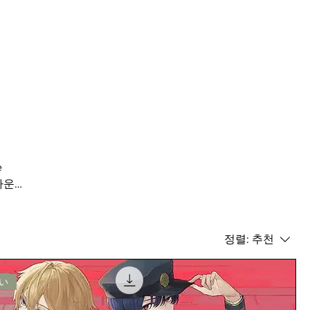
e
 다운
정렬:
추천
い