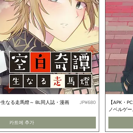
가격
生なる走馬燈～ BL同人誌・漫画
JP¥680
【APK・
ノベルゲー
카트에 추가