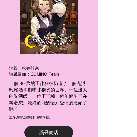
情景：松井佳奈
遊戲畫面：COMINO Team
一個 30 歲的工作狂被扔進了一個充滿
雞尾酒和咖啡味接吻的世界。一位迷人
的調酒師、一位王子和一位年輕男子在
等著您。她終於能醒悟到愛情的念頭了
嗎？
工作.酒吧.調酒師.浪漫喜劇。
蘋果商店