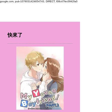
google.com, pub-1076031424654743, DIRECT, f08c47fec0942fa0
快來了