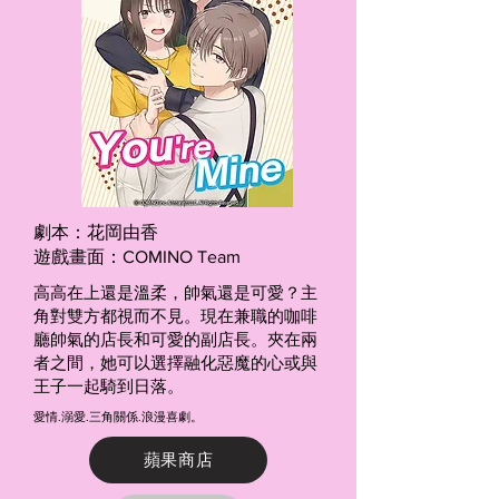
劇本：花岡由香
遊戲畫面：COMINO Team
高高在上還是溫柔，帥氣還是可愛？主
角對雙方都視而不見。現在兼職的咖啡
廳帥氣的店長和可愛的副店長。夾在兩
者之間，她可以選擇融化惡魔的心或與
王子一起騎到日落。
愛情.溺愛.三角關係.浪漫喜劇。
蘋果商店