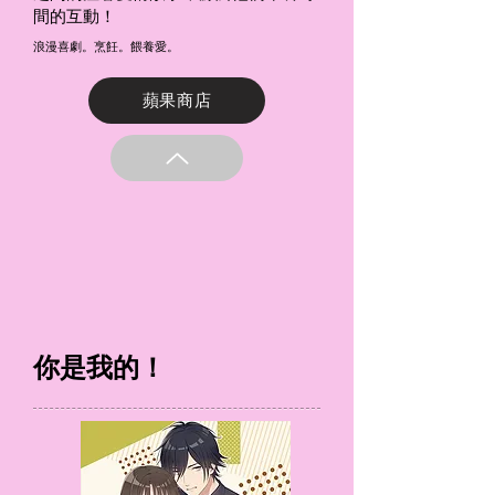
間的互動！
浪漫喜劇。烹飪。餵養愛。
蘋果商店
你是我的！