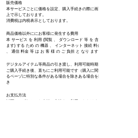
販売価格
本サービスごとに価格を設定、購入手続きの際に画面
上で示しております。
消費税は内税表示としております。
商品価格以外ににお客様に発生する費用
本 サービス を 利用 (閲覧 、 ダウンロード 等 を 含み
ます) する ため の 機器 、 インターネット 接続 料金
、 通信 料金 等 は お 客 様 の ご 負担 と なり ます。
デジタルアイテム等商品の引き渡し、利用可能時期
ご購入手続き後、直ちにご利用可能です（購入に関す
るペーゾに特別な条件がある場合を除きある場合を除
き
お支払方法
以下のいずれかのお支払い方法をご利用いただけま
す。
・ クレジット カード ・ 携帯 電話 会社 の 料金 回収
サービス ・ その 他 、 購入 に 係る 決済 を 代行 する
会社 が 提供 する お 方法 方法 ※ ご の スマート フォ
ン 等 の 端末 によって 、 お 支払い の 方法 異なり ま
す 等 の 端末 によって 、 お 支払い の が 異なり ま