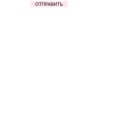
ОТПРАВИТЬ
Terms of service
Privacy policy
Contact us
特定商取引法に基づく表記
ⓒ COMINO Inc. & Interest LLC. & guruguru
All Rights Reserved.