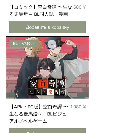
Цена
【コミック】空白奇譚 〜生な
680 ¥
る走馬燈～ BL同人誌・漫画
Добавить в корзину
BL・やおい
Цена
【APK・PC版】空白奇譚 〜
1 980 ¥
生なる走馬燈～ BLビジュ
アルノベルゲーム